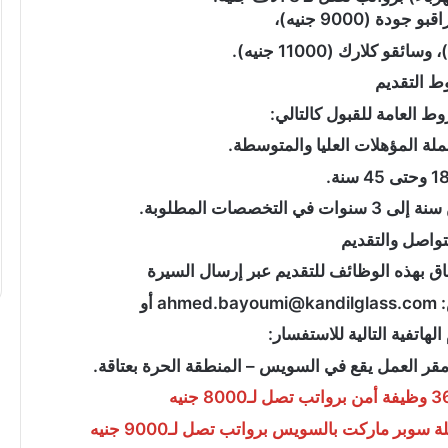
دة (9000 جنيه)،
“عبدالحليم
 التقديم
قنديل”
يكتب:
 العامة للقبول كالتالي:
هزيمة
لة المؤهلات العليا والمتوسطة.
“ترامب”
فى
مفاوضات
” يكتب :ملفات
صصات المطلوبة.
إيران
يف راقبت واشنطن ثورة
“عبدالحليم قنديل” يكتب: هزيمة “ترامب
..
تواصل والتقديم
فى مفاوضات إيران ..
اق بهذه الوظائف للتقديم عبر إرسال السيرة
أو
الهاتفية التالية للاستفسار:
بر ماركت بالسويس برواتب تصل لـ9000 جنيه