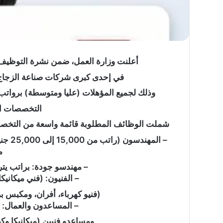
أعلنت وزارة العمل، ضمن نشرة التوظيف الدورية لشهر ما
ما
في إحدى كبرى شركات صناعة الزجاج 
حكم
وقوف
وذلك لجميع المؤهلات (عليا ومتوسطة) برواتب تبدأ من 7 آلاف جنيه وتصل إلى 25 أ
النائم
التخصصات ال
والمغمى
عليه
شملت الوظائف المطلوبة قائمة واسعة من التخصصات 
بعرفة؟
– الم
ما حكم وقوف النائم و
م
بعرفة؟
– مهندسو جودة: براتب يتراوح بين 10,000 و
– الفنيون: (فني ميكانيكا براتب 
(فنيو كهرباء، أفران، ومكبس برواتب تتراو
– المساعدون والعمال: 175 عامل إنتاج (7000 جنيه)،
ومساعدو فنيين (ميكانيكا وكهرباء) ب