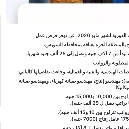
يو 2026، عن توفر فرص عمل
تهنئة
بالمنطقة الحرة بعتاقة بمحافظة السويس،
بعيد
ميلاد”
لف جنيه شهريا.
سيليا
مطلوبة والرواتب:
أحمد
وائل”
الهندسية والفنية والعمالية، وجاءت تفاصيلها كالتالي:
..
هندسون (راتب من 15,000 إلى 25,000 جنيه): مهندسو إنتاج، مهندسو صيانة كهرباء، ومهندسو صيانة
المغمى عليه
يكانيكا.
تهنئة بعيد ميلاد” سيليا أحمد وائل” ..
15,000 جنيه.
يصل ل 25 ألف جنيه)،
ح بين 10 و15 ألف جنيه).
رواتب تصل لـ 8 آلاف جنيه.