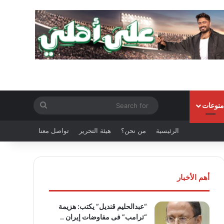
Search
منوعات
for
الرئيسية
من نحن؟
هيئة التحرير
تواصل معنا
أهم الأخبار
“عبدالحليم قنديل” يكتب: هزيمة
“ترامب” فى مفاوضات إيران ..