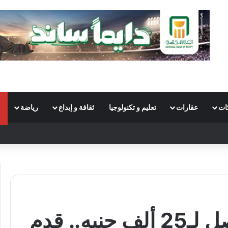
ات
عقارات
تعليم و تكنولوجيا
ثقافة و إبداع
رياضة
S
فرص عمل برواتب تصل لـ25 ألف جنيه.. قدم