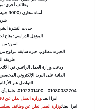
– وظائف أخرى: مراقبو جو
أمناء مخازن (9000 جنيه)، وسائقو كلارك (11000 جنيه).
لواء
شروط
دكتور
“سمير
حددت النشرة الشروط
فرج”
المؤهل الدراسي: متاح لحم
يكتب
:ملفات
السن: من 18 وحتى 45 سنة.
الـCIA
لواء دكتور “سمير فرج
الخبرة: مطلوب خبرة سابقة تتراوح من سنة إلى 3 سنوات في التخ
السرية..
الـCIA السرية.. ك
كيف
طريقة ال
يوليو خطوة بخطوة؟
راقبت
ودعت وزارة العمل الراغبين في الالتح
واشنطن
ثورة
الذاتية على البريد الإلكتروني المخصص: ahmed.bayoumi@kandilglass.com 
يوليو
التواصل عبر الأرقام 
خطوة
بخطوة؟
01080032704 – 0102301400، علما بأن مقر العمل يقع في السويس – المنطقة الحرة بعتاقة.
اقرا ايضا:
وزارة العمل تعلن عن 360 وظيفة أمن برواتب تصل لـ8000 جنيه
اقرا ايضا:
وزارة العمل تعلن عن وظائف بسلسلة سو