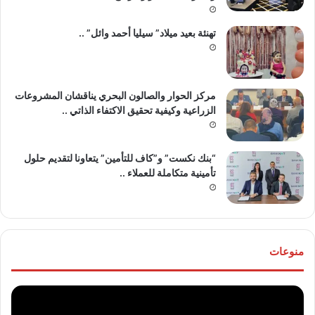
تهنئة بعيد ميلاد” سيليا أحمد وائل” ..
مركز الحوار والصالون البحري يناقشان المشروعات
الزراعية وكيفية تحقيق الاكتفاء الذاتي ..
“بنك نكست” و”كاف للتأمين” يتعاونا لتقديم حلول
تأمينية متكاملة للعملاء ..
منوعات
موقع
تهنئ
“مصر
للع