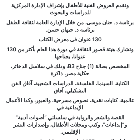
وتقدم العروض الفنية للأطفال بإشراف الإدارة المركزية
للدراسات والبحوث
برئاسة د. حنان موسى، من خلال الإدارة العامة لثقافة الطفل
برئاسة د. جيهان حسن.
130 عنوان فى معرض الكتاب
وتشارك هيئة قصور الثقافة في دورة هذا العام بأكثر من 130
عنوانا، بجناحها
المخصص بصالة (1) جناح B3، وذلك في سلاسل الذخائر،
حكاية مصر، ذاكرة
الكتابة، السينما، الفلسفة، الدراسات الشعبية، آفاق الفن
التشكيلي، آفاق
عالمية، كتابات نقدية، نصوص مسرحية، والعبور، وكذا الأعمال
الإبداعية في
القصة والشعر والرواية في سلسلتي “أصوات أدبية”
و”إبداعات”، وكتب ومجلات الأطفال، وإصدارات النشر
الإقليمي.