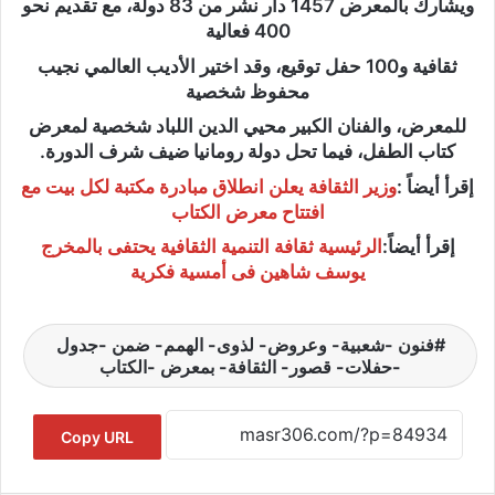
ويشارك بالمعرض 1457 دار نشر من 83 دولة، مع تقديم نحو
400 فعالية
ثقافية و100 حفل توقيع، وقد اختير الأديب العالمي نجيب
محفوظ شخصية
للمعرض، والفنان الكبير محيي الدين اللباد شخصية لمعرض
كتاب الطفل، فيما تحل دولة رومانيا ضيف شرف الدورة.
إقرأ أيضاً :
وزير الثقافة يعلن انطلاق مبادرة مكتبة لكل بيت مع
افتتاح معرض الكتاب
إقرأ أيضاً:
الرئيسية ثقافة التنمية الثقافية يحتفى بالمخرج
يوسف شاهين فى أمسية فكرية
فنون -شعبية- وعروض- لذوى- الهمم- ضمن -جدول
-حفلات- قصور- الثقافة- بمعرض -الكتاب
Copy URL