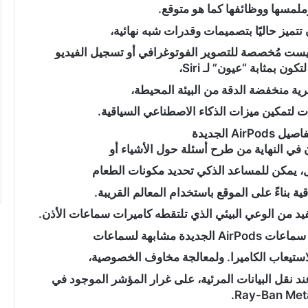
لمسها ووظائفها كما هو متوقع.
تتميز حاليًا بتصميمات وقدرات شبه نهائية،
“عبدالحليم
ليست مُخصصة للتصوير الفوتوغرافي أو تسجيل الفيديو
قنديل”
ن بمثابة “عيون” لـ Siri،
يكتب:
حرب
ية منخفضة الدقة من البيئة المحيطة،
الاستنزاف
الأوسع
..
A الجديدة
 في النهاية من طرح أسئلة حول الأشياء أو
كتب: دقت ساعة
“عبدالحليم قنديل” يكتب: حرب الاستنزا
ل، يمكن للمساعد الذكي تحديد مكونات الطعام
الأوسع ..
 بناءً على الموقع باستخدام المعالم القريبة.
يد من الوعي البيئي الذي تلتقطه كاميرات سماعات الأذن.
مشابهة لسماعات
ؤشر LED صغيرًا يضيء عند نقل البيانات المرئية، على غرار المؤشر الموجود في