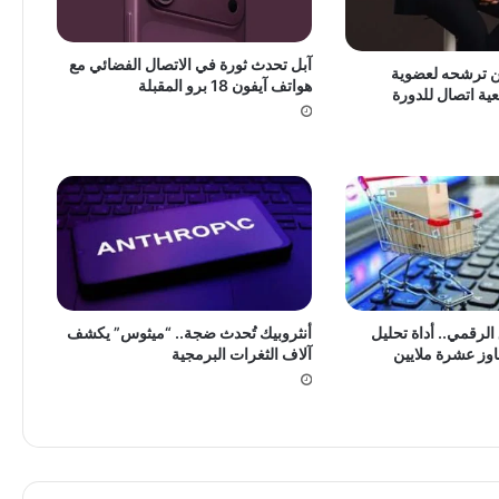
آبل تحدث ثورة في الاتصال الفضائي مع
ن ترشحه لعضوية
هواتف آيفون 18 برو المقبلة
ة اتصال للدورة
لرقمي.. أداة تحليل
أنثروبيك تُحدث ضجة.. “ميثوس” يكشف
جاوز عشرة ملايين
آلاف الثغرات البرمجية