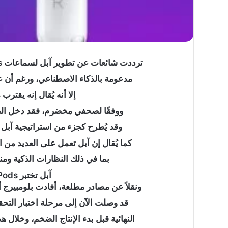
ترددت شائعات عن تطوير آبل لسماعات AirPods جديدة مزودة بكاميرات مدمجة وميزات
ما
مدعومة بالذكاء الاصطناعي، ورغم أن عم
حكم
وقوف
إلا أنه يُقال إنه يقترب
النائم
ووفقًا لصحفي مخضرم، فقد دخل الجه
والمغمى
عليه
وقد يُطرح كجزء من استراتيجية آبل 
بعرفة؟
كما يُقال إن آبل تعمل على العديد من 
ما حكم وقوف النائم و
بما في ذلك النظارات الذكية ومن
بعرفة؟
آبل تختبر AirPods بكاميرات مدمجة
ونقلاً عن مصادر مطلعة، أفادت بلومبيرج أن سماعات AirPods المزو
قد وصلت الآن إلى مرحلة اختبار التحقق من التصميم (
النهائية قبل بدء الإنتاج الضخم، وخلال ه