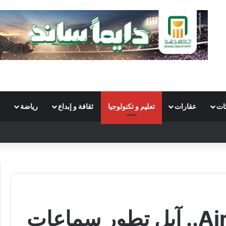
ات
عقارات
تعليم و تكنولوجيا
ثقافة و إبداع
رياضة
Sw
كاميرات داخل AirPods.. آبل تطور سماعات