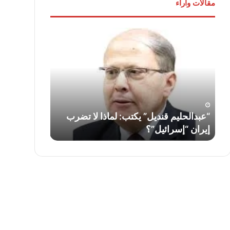
مقالات وآراء
“عبدالحليم
لواء
قنديل”
دكتور
يكتب:
“سمير
لماذا
فرج”
لا
يكتب:
تضرب
قناة
إيران
السويس…
“إسرائيل”؟
أمس
ف
“عبدالحليم قنديل” يكتب: لماذا لا تضرب
لواء دكتور “
واليوم
إيران “إسرائيل”؟
السويس… أمس
وغدًا
..