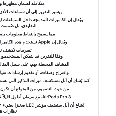
متكاملة لضمان مظهرها وم
ويشير التقرير إلى أن سماعات الأذن 
“عبدالحليم
ويُقال إن الكاميرات المدمجة داخل السماعات 
قنديل
التقليدي، بل صُممت لتكو
”
يكتب:
مما يسمح بالتقاط معلومات بصر
دقت
ويُقال إن Apple تستخدم هذه الكاميرات لتمكين ميزات الذكاء الاصطناعي السياقية.
ساعة
الحرب
تسريبات تكشف تفاصيل irPods
الأوسع
وفقًا للتقرير، قد يتمكن المستخدمون
“عبدالحليم قنديل ” ي
..
المشاهد المحيطة بهم، على سبيل المثا
الحرب الأوسع ..
واقتراح وصفات، أو تقديم إرشادات سياقية
كما يُشاع أن آبل تستكشف ميزات التذكير التي تستف
من حيث التصميم، من المتوقع أن تكون سماعات AirPods الجديدة 
AirPods Pro 3، مع سيقان أطول قليلاً لاستيعاب الكاميرا. ولمعالجة مخاوف الخصوصية،
يُشاع أن آبل ستضيف م
نظارات Ray-Ban Meta.