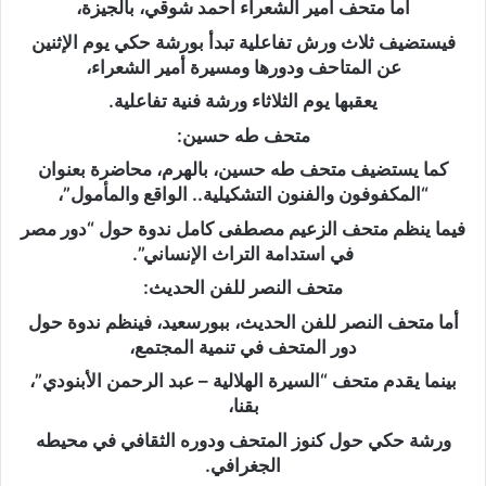
أما متحف أمير الشعراء أحمد شوقي، بالجيزة،
فيستضيف ثلاث ورش تفاعلية تبدأ بورشة حكي يوم الإثنين
عن المتاحف ودورها ومسيرة أمير الشعراء،
يعقبها يوم الثلاثاء ورشة فنية تفاعلية.
متحف طه حسين:
كما يستضيف متحف طه حسين، بالهرم، محاضرة بعنوان
“المكفوفون والفنون التشكيلية.. الواقع والمأمول”،
فيما ينظم متحف الزعيم مصطفى كامل ندوة حول “دور مصر
في استدامة التراث الإنساني”.
متحف النصر للفن الحديث:
أما متحف النصر للفن الحديث، ببورسعيد، فينظم ندوة حول
دور المتحف في تنمية المجتمع،
بينما يقدم متحف “السيرة الهلالية – عبد الرحمن الأبنودي”،
بقنا،
ورشة حكي حول كنوز المتحف ودوره الثقافي في محيطه
الجغرافي.