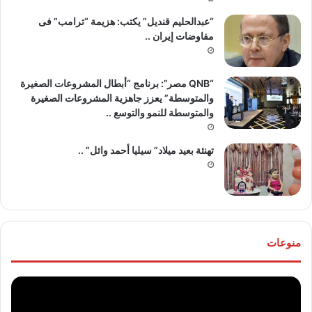
“عبدالحليم قنديل” يكتب: هزيمة “ترامب” فى
مفاوضات إيران ..
“QNB مصر”: برنامج “أبطال المشروعات الصغيرة
والمتوسطة” يعزز جاهزية المشروعات الصغيرة
والمتوسطة للنمو والتوسع ..
تهنئة بعيد ميلاد” سيليا أحمد وائل” ..
منوعات
موقع
تهنئ
“مصر
للع