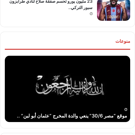
23 مليون يورو تحسم صفقة صلاح لنادي طرابزون
سبور التركي..
منوعات
موقع
تهنئ
“مصر
للع
30/6”
“خال
ينعي
مص
والدة
و”ها
المخرج
عو
“عثمان
الله
أبو
..
لبن”
موقع “مصر 30/6” ينعي والدة المخرج “عثمان أبو لبن” ..
ت
..