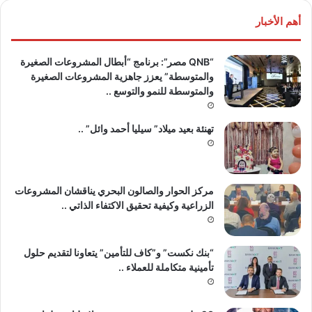
أهم الأخبار
“QNB مصر”: برنامج “أبطال المشروعات الصغيرة
والمتوسطة” يعزز جاهزية المشروعات الصغيرة
والمتوسطة للنمو والتوسع ..
تهنئة بعيد ميلاد” سيليا أحمد وائل” ..
مركز الحوار والصالون البحري يناقشان المشروعات
الزراعية وكيفية تحقيق الاكتفاء الذاتي ..
“بنك نكست” و”كاف للتأمين” يتعاونا لتقديم حلول
تأمينية متكاملة للعملاء ..