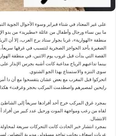
لواء
دكتور
ما بين نساء ورجال وأطفال من عائلة «مطيريد» من بدو الإ
“سمير
فرج”
منطقة «الهوارية»، غربا بجوار ستاد برج العرب، إلا أن ال
يكتب
الصغيرة بأحد الحواجز الصخرية لتتسبب في غرقها سريعاً، 
:ملفات
القصة التي بدأت قبل غروب يوم الاثنين، في منطقة الهو
الـCIA
لواء دكتور “سمير فرج
بينما تداعبهم الرياح مداعبة كانت أشبه بجرس الإنذار على 
السرية..
الـCIA السرية.. ك
كيف
سوى التنزه والاستمتاع بهذا الجو الشتوي.
يوليو خطوة بخطوة؟
راقبت
اتحركوا قبل المغرب مع بعض عشان يتفسحوا مع أن دا أمر م
واشنطن
رايحين لمصيرهم واصطدمت المركب بحجر وغرقت» هكذا قا
ثورة
يوليو
خطوة
بمجرد غرق المركب خرج أحد أفرادها سريعاً إلى الشاطئ يس
بخطوة؟
لقاه من رعب ومواجهة الموت ورحيل عدد كبير من أفراد أس
الانتشال.
عربات إسعاف بجانب تواجد مسؤولي مديرية التضامن لسد 