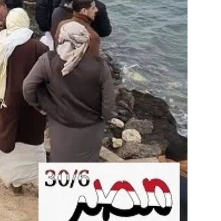
ما
حكم
وقوف
النائم
والمغمى
عليه
بعرفة؟
ما حكم وقوف النائم و
بعرفة؟