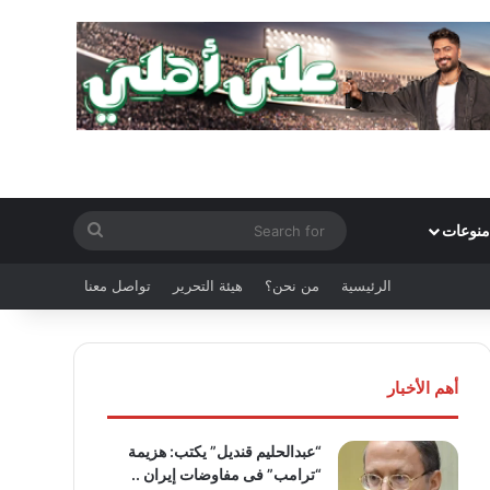
Search
منوعات
for
الرئيسية
من نحن؟
هيئة التحرير
تواصل معنا
أهم الأخبار
“عبدالحليم قنديل” يكتب: هزيمة
“ترامب” فى مفاوضات إيران ..