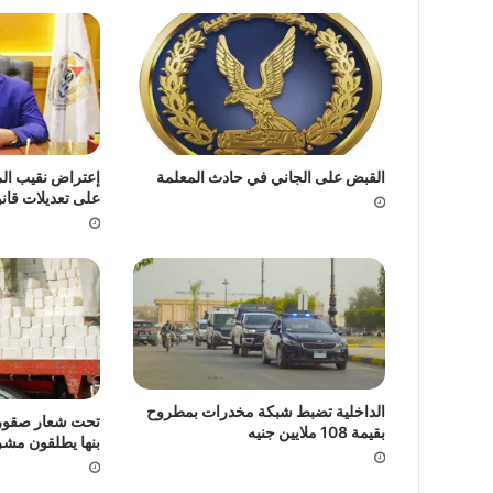
القبض على الجاني في حادث المعلمة
إعتراض نقيب الم
على تعديلات قانو
الداخلية تضبط شبكة مخدرات بمطروح
تحت شعار صقور ا
بقيمة 108 ملايين جنيه
بنها يطلقون مشر