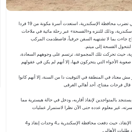
“عبدالحليم
على غير المعتاد في شتاء فبراير وسوء الأحوال الجوية التي تضرب محافظة الإسكندرية، استعدت أسرة مكونة من 19 فردا
قنديل”
سكندرية، وذلك للتنزه و«الفسحة» عبر رحلة مائية في ملاحات
يكتب:
هزيمة
رياح جاءت بما لا تشتهيه السفن حرفياً، فاصطدمت المركب
“ترامب”
لتتحول الفسحة إلى ميتم.
فى
ارية، حيث تحركت تلك المجموعة، ترتسم على وجوههم السعادة،
مفاوضات
” يكتب :ملفات
صعوبة الأجواء التي يتحركون فيها، إلا أنهم لم يكن في عقولهم
إيران
يف راقبت واشنطن ثورة
“عبدالحليم قنديل” يكتب: هزيمة “ترامب
..
فى مفاوضات إيران ..
ش معتاد في المنطقة في التوقيت دا من السنة، إلا أنهم كانوا
ل فرحات مفتاح، أحد أهالي الغرقى
تنجد بالمتواجدين لإنقاذ أقاربه، ودخل في حالة هيسترية مما
رته، غير معلوم عدده حتى الآن نظرا لاستمرار عمليات
بمجرد انتشار خبر الحادث كانت التحركات سريعة لمحاولة الإنقاذ، حيث دفعت محافظة الإسكندرية بـ4 وحدات إنقاذ و4
طلبات الأهالي.