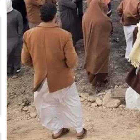
تهنئة
بعيد
ميلاد”
سيليا
أحمد
وائل”
..
المغمى عليه
تهنئة بعيد ميلاد” سيليا أحمد وائل” ..