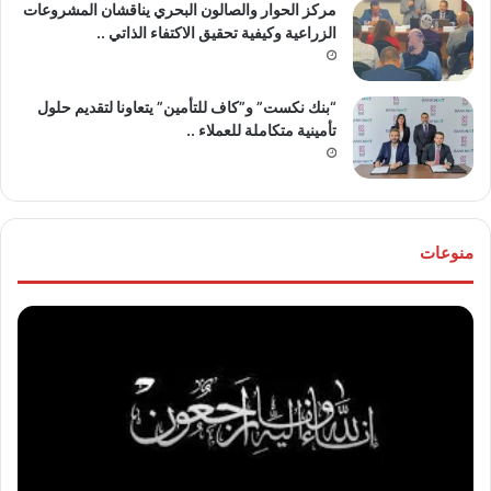
مركز الحوار والصالون البحري يناقشان المشروعات
الزراعية وكيفية تحقيق الاكتفاء الذاتي ..
“بنك نكست” و”كاف للتأمين” يتعاونا لتقديم حلول
تأمينية متكاملة للعملاء ..
منوعات
موقع
تهنئ
“مصر
للع
30/6”
“خال
ينعي
مص
والدة
و”ها
المخرج
عو
“عثمان
الله
أبو
..