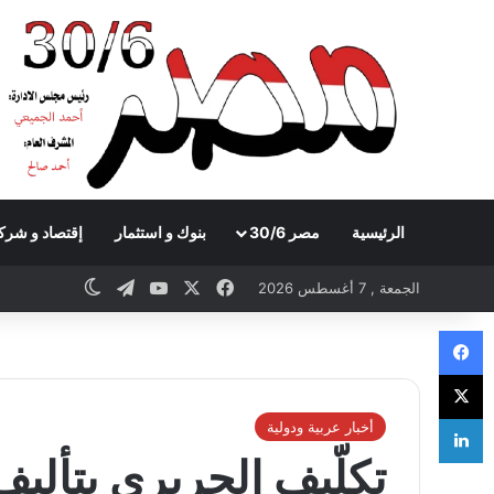
الرئيسية
مصر 30/6
بنوك و استثمار
إقتصاد و شرك
Telegram
YouTube
Facebook
X
witch skin
الجمعة , 7 أغسطس 2026
Facebook
X
LinkedIn
أخبار عربية ودولية
تكلّيف الحريري بتألي