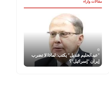
مقالات وآراء
“عبدالحليم
لواء
قنديل”
دكتور
يكتب:
“سمير
لماذا
فرج”
لا
يكتب:
تضرب
قناة
إيران
السويس…
“إسرائيل”؟
أمس
ف
“عبدالحليم قنديل” يكتب: لماذا لا تضرب
لواء دكتور “
واليوم
إيران “إسرائيل”؟
السويس… أمس
وغدًا
..