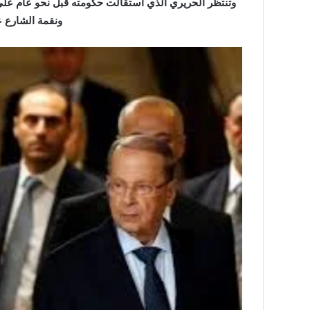
وتنتظر الحريري الذي استقالت حكومته قبل نحو عام على
ونقمة الشارع ع