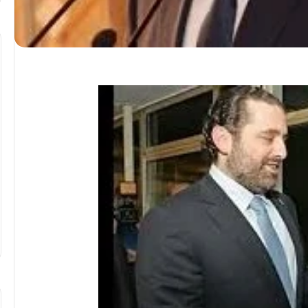
تهنئة
بعيد
ميلاد”
سيليا
أحمد
وائل”
..
المغمى عليه
تهنئة بعيد ميلاد” سيليا أحمد وائل” ..