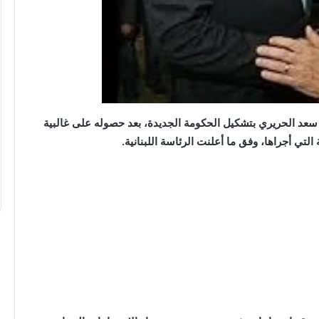
“عبدالحليم
قنديل”
يكتب:
حرب
الاستنزاف
الأوسع
 سعد الحريري بتشكيل الحكومة الجديدة، بعد حصوله على غالبية
..
لتي أجراها، وفق ما أعلنت الرئاسة اللبنانية.
كتب: دقت ساعة
“عبدالحليم قنديل” يكتب: حرب الاستنزا
الأوسع ..