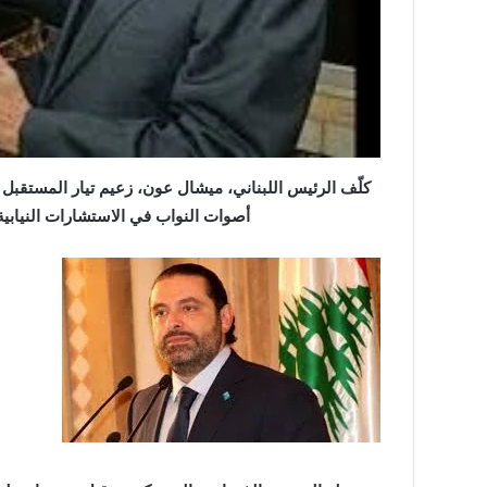
“عبدالحليم
قنديل
”
يكتب:
دقت
ساعة
كلّف الرئيس اللبناني، ميشال عون، زعيم تيار المستقبل
الحرب
أصوات النواب في الاستشارات النيابية ا
الأوسع
“عبدالحليم قنديل ” ي
..
الحرب الأوسع ..