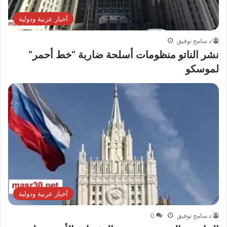
أخبار عربية ودولية
د سامح توفيق
نشر الناتو منظومات أسلحة ضاربة “خط أحمر”
لموسكو
أخبار عربية ودولية
د سامح توفيق
0