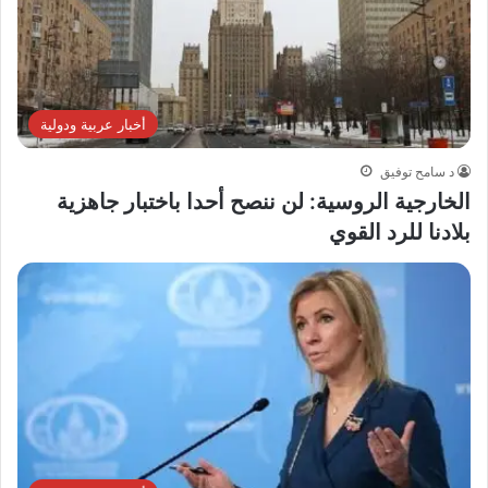
أخبار عربية ودولية
د سامح توفيق
الخارجية الروسية: لن ننصح أحدا باختبار جاهزية
بلادنا للرد القوي