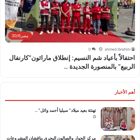
مصر30/6
0
ahmed ibrahim
احتفالاً بأعياد شم النسيم: إنطلاق ماراثون”كارنفال
الربيع” بالمنصورة الجديدة ..
أهم الأخبار
تهنئة بعيد ميلاد” سيليا أحمد وائل” ..
مركز الحوار والصالون البحري يناقشان المشروعات