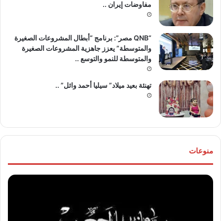
مفاوضات إيران ..
“QNB مصر”: برنامج “أبطال المشروعات الصغيرة
والمتوسطة” يعزز جاهزية المشروعات الصغيرة
والمتوسطة للنمو والتوسع ..
تهنئة بعيد ميلاد” سيليا أحمد وائل” ..
منوعات
موقع
تهنئ
“مصر
للع
30/6”
“خال
ينعي
مص
والدة
و”ها