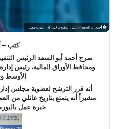
أحمد أبو السعد الرئيس التنفيذى لشركة ازيموت مصر
ما
كتب – أ
حكم
وقوف
صرح أحمد أبو السعد
الرئيس التنفي
النائم
والمغمى
ومحافظ الأوراق المالية، رئيس إدار
عليه
الأوسط وش
بعرفة؟
ما حكم وقوف النائم و
أنه قرر الترشح لعضوية مجلس إدار
بعرفة؟
مشيراً أنه يتمتع ب
تاريخ عائلي من العم
خبرة عمل بالبورصة