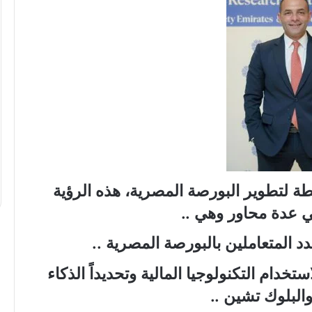
“عبدالحليم
قنديل”
يكتب:
حرب
الاستنزاف
الأوسع
..
كتب: دقت ساعة
“عبدالحليم قنديل” يكتب: حرب الاستنزا
الأوسع ..
طة لتطوير البورصة المصرية، هذه الرؤية
ي عدة محاور وهي ..
د المتعاملين بالبورصة المصرية ..
تخدام التكنولوجيا المالية وتحديداً الذكاء
البلوك تشين ..