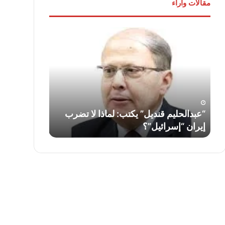
مقالات وآراء
“عبدالحليم
لواء
قنديل”
دكتور
يكتب:
“سمير
لماذا
فرج”
لا
يكتب:
تضرب
قناة
إيران
السويس…
“إسرائيل”؟
أمس
ف
“عبدالحليم قنديل” يكتب: لماذا لا تضرب
لواء دكتور “
واليوم
إيران “إسرائيل”؟
السويس… أمس
وغدًا
..