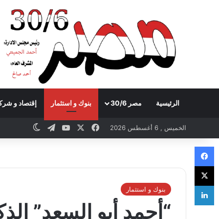
الرئيسية
مصر 30/6
بنوك و استثمار
إقتصاد و شرك
Telegram
YouTube
Facebook
X
itch skin
الخميس , 6 أغسطس 2026
Facebook
X
LinkedIn
بنوك و استثمار
“أحمد أبو السعد” الذ