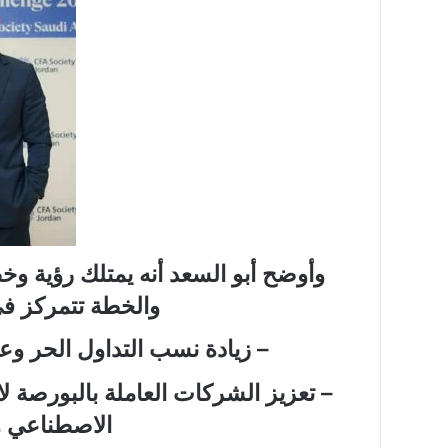
“عبدالحليم
قنديل
”
يكتب:
دقت
ساعة
الحرب
الأوسع
“عبدالحليم قنديل ” ي
..
الحرب الأوسع ..
وأوضح أبو السعد أنه يمتلك رؤية وخ
والخطة تتمركز ف
– زيادة نسب التداول الحر وعد
– تعزيز الشركات العاملة بالبورصة لاس
الاصطناعي و