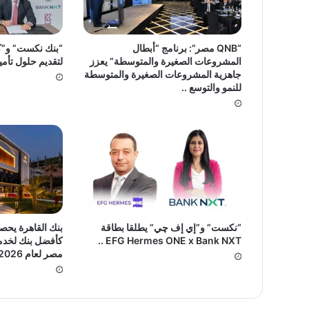
“QNB مصر”: برنامج “أبطال
“بنك نكست” و”كا
المشروعات الصغيرة والمتوسطة” يعزز
لتقديم حلول تأمين
جاهزية المشروعات الصغيرة والمتوسطة
للنمو والتوسع ..
“نكست” و”إي إف چي” يطلقا بطاقة
بنك القاهرة يحصد
EFG Hermes ONE x Bank NXT ..
كأفضل بنك لخدما
مصر لعام 2026 ..