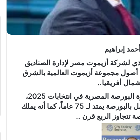
تهنئة
حمد إبراهيم
بعيد
ميلاد”
ذي لشركة أزيموت مصر لإدارة الصناديق
سيليا
أحمد
ة أصول مجموعة أزيموت العالمية بالشرق
وائل”
مال أفريقيا..
..
المغمى عليه
ة البورصة المصرية في انتخابات
2025
،
تهنئة بعيد ميلاد” سيليا أحمد وائل” ..
ل بالبورصة يمتد لـ
75
عاماً، كما أنه يملك
 تتجاوز الربع قرن ..