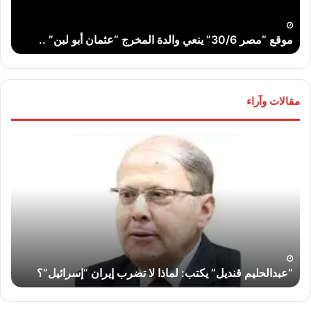
أبو
..
لبن”
موقع “مصر 30/6” ينعي والدة المخرج “عثمان أبو لبن” ..
ت
..
مقالات وآراء
“عبدالحليم
لواء
قنديل”
دكت
يكتب:
“سم
لماذا
فرج
لا
يكت
تضرب
قناة
إيران
الس
“إسرائيل”؟
أم
ل
والي
“عبدالحليم قنديل” يكتب: لماذا لا تضرب إيران “إسرائيل”؟
وغ
وغدً
..