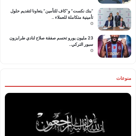
“بنك نكست” و”كاف للتأمين” يتعاونا لتقديم حلول
تأمينية متكاملة للعملاء ..
23 مليون يورو تحسم صفقة صلاح لنادي طرابزون
سبور التركي..
منوعات
موقع
تهنئ
“مصر
للع
30/6”
“خال
ينعي
مص
والدة
و”ها
المخرج
عو
“عثمان
الله