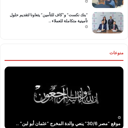
“بنك نكست” و”كاف للتأمين” يتعاونا لتقديم حلول
تأمينية متكاملة للعملاء ..
منوعات
موقع
تهنئ
“مصر
للع
30/6”
“خال
ينعي
مص
والدة
و”ها
المخرج
عو
“عثمان
الله
أبو
..
لبن”
موقع “مصر 30/6” ينعي والدة المخرج “عثمان أبو لبن” ..
ت
..