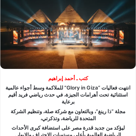
كتب ـ أحمد إبراهيم
انتهت فعاليات “Glory in Giza” للملاكمة وسط أجواء عالمية
استثنائية تحت أهرامات الجيزة، في حدث رياضي فريد أقيم
برعاية
مجلة “ذا رينغ”، وبالتعاون مع شركة صلة، وتنظيم الشركة
المتحدة للرياضة، وتذكرتي،
ليؤكد من جديد قدرة مصر على استضافة كبرى الأحداث
الرياضية العالمية بأعلى مستويات الاحتراف والإبهار.