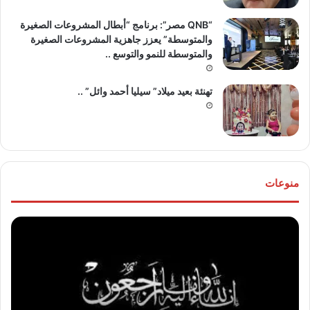
“QNB مصر”: برنامج “أبطال المشروعات الصغيرة
والمتوسطة” يعزز جاهزية المشروعات الصغيرة
والمتوسطة للنمو والتوسع ..
تهنئة بعيد ميلاد” سيليا أحمد وائل” ..
منوعات
موقع
تهنئ
“مصر
للع
30/6”
“خال
ينعي
مص
والدة
و”ها
المخرج
عو
“عثمان
الله