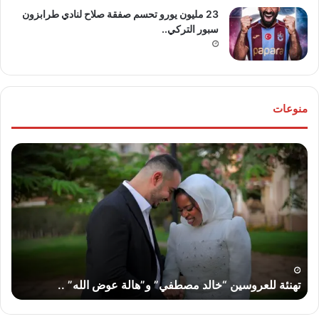
23 مليون يورو تحسم صفقة صلاح لنادي طرابزون
سبور التركي..
منوعات
تهنئة
بطو
للعروسين
صبا
“خالد
مبا
مصطفي”
عر
و”هالة
مس
عوض
ورد
الله”
على
..
فل
ب
ويا
تهنئة للعروسين “خالد مصطفي” و”هالة عوض الله” ..
أ
بعد
أسب