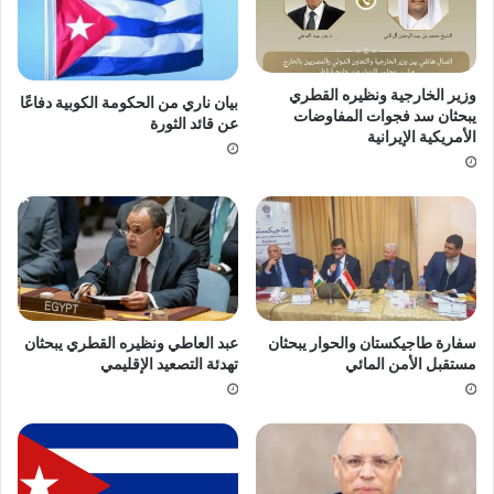
وزير الخارجية ونظيره القطري
بيان ناري من الحكومة الكوبية دفاعًا
يبحثان سد فجوات المفاوضات
عن قائد الثورة
الأمريكية الإيرانية
سفارة طاجيكستان والحوار يبحثان
عبد العاطي ونظيره القطري يبحثان
مستقبل الأمن المائي
تهدئة التصعيد الإقليمي