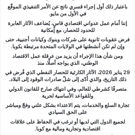
باعتبار ذلك أول إجراء قسري ناتج عن الأمر التنفيذي الموقّع
في الأول من مايو.
إننا أمام عمل عدواني اقتصادي قاسٍ، يُضاعف الآثار العابرة
للحدود للحصار، مع إمكانية
فرض عقوبات ثانوية على شركات وبنوك وكيانات أجنبية، حتى
وإن لم تكن أنشطتها في الولايات المتحدة مرتبطة بكوبا.
ومن شأن هذا الإجراء أن يزيد من عرقلة عمل الاقتصاد
الوطني، الذي يواجه أصلًا، منذ
29 يناير 2026، الآثار الكارثية للحصار النفطي الذي فُرض في
ذلك التاريخ، والذي أدّى إلى شلّ صادرات الوقود إلى البلاد.
متصرفًا كشرطي للعالم، وفي انتهاك صارخ للقانون الدولي
وللقواعد الأساسية لحرية
تجارة السلع والخدمات، يتم الاعتداء بشكل علني وفجّ ومباشر
على الحق السيادي
لجميع الدول التي لديها أو ترغب في الحفاظ على علاقات
اقتصادية وتجارية ومالية مع كوبا.