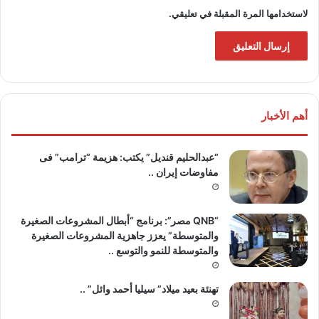
لاستخدامها المرة المقبلة في تعليقي.
أهم الأخبار
“عبدالحليم قنديل” يكتب: هزيمة “ترامب” فى
مفاوضات إيران ..
“QNB مصر”: برنامج “أبطال المشروعات الصغيرة
والمتوسطة” يعزز جاهزية المشروعات الصغيرة
والمتوسطة للنمو والتوسع ..
تهنئة بعيد ميلاد” سيليا أحمد وائل” ..