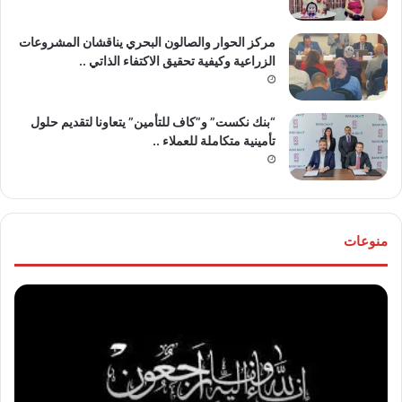
مركز الحوار والصالون البحري يناقشان المشروعات
الزراعية وكيفية تحقيق الاكتفاء الذاتي ..
“بنك نكست” و”كاف للتأمين” يتعاونا لتقديم حلول
تأمينية متكاملة للعملاء ..
منوعات
موقع
تهنئ
“مصر
للع
30/6”
“خال
ينعي
مص
والدة
و”ها
المخرج
عو