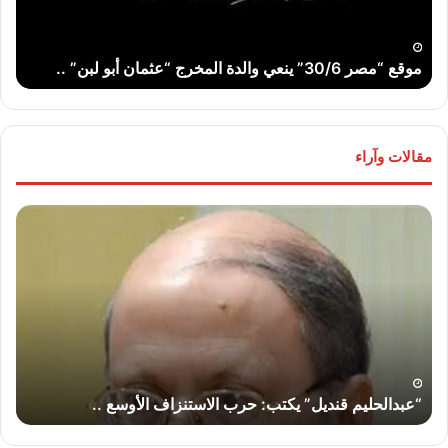
“عثمان
الله
أبو
..
لبن”
موقع “مصر 30/6” ينعي والدة المخرج “عثمان أبو لبن” ..
ت
..
مقالات وآراء
“عبدالحليم
“عب
قنديل”
قند
يكتب:
يكت
حرب
لماذ
الاستنزاف
لا
الأوسع
تض
..
إير
“إس
“عبدالحليم قنديل” يكتب: حرب الاستنزاف الأوسع ..
“