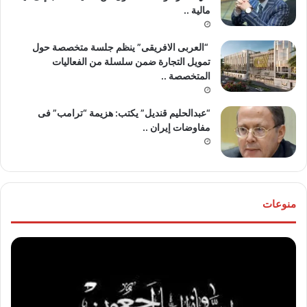
مالية ..
“العربى الافريقى” ينظم جلسة متخصصة حول
تمويل التجارة ضمن سلسلة من الفعاليات
المتخصصة ..
“عبدالحليم قنديل” يكتب: هزيمة “ترامب” فى
مفاوضات إيران ..
منوعات
موقع
تهنئ
“مصر
للع
30/6”
“خال
ينعي
مص
والدة
و”ها