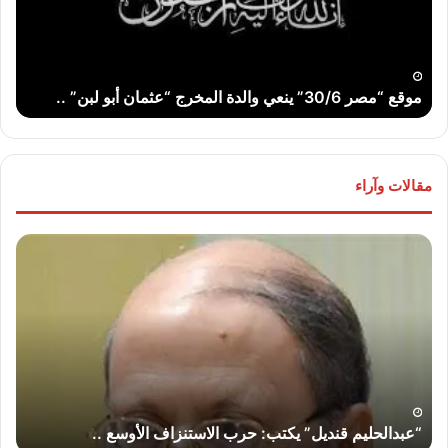
المخرج
عو
“عثمان
الله
أبو
..
لبن”
موقع “مصر 30/6” ينعي والدة المخرج “عثمان أبو لبن” ..
ت
..
مقالات وآراء
“عبدالحليم
“عب
قنديل”
قند
يكتب:
يكت
حرب
لماذ
الاستنزاف
لا
الأوسع
تض
..
إير
“إس
“عبدالحليم قنديل” يكتب: حرب الاستنزاف الأوسع ..
“