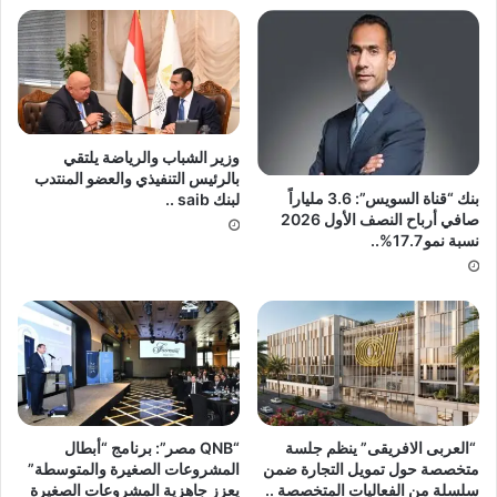
وزير الشباب والرياضة يلتقي
بالرئيس التنفيذي والعضو المنتدب
بنك “قناة السويس”: 3.6 ملياراً
لبنك saib ..
صافي أرباح النصف الأول 2026
نسبة نمو 17.7%..
“العربى الافريقى” ينظم جلسة
“QNB مصر”: برنامج “أبطال
متخصصة حول تمويل التجارة ضمن
المشروعات الصغيرة والمتوسطة”
سلسلة من الفعاليات المتخصصة ..
يعزز جاهزية المشروعات الصغيرة