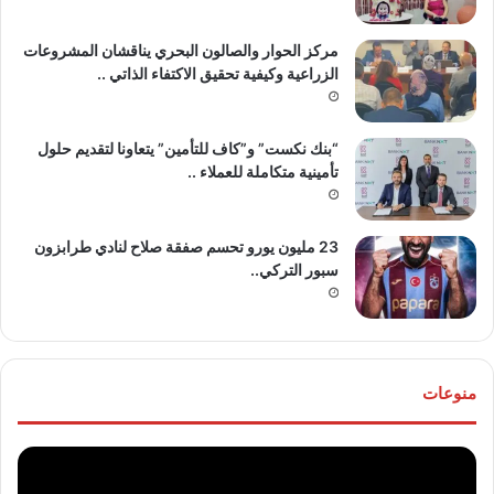
مركز الحوار والصالون البحري يناقشان المشروعات
الزراعية وكيفية تحقيق الاكتفاء الذاتي ..
“بنك نكست” و”كاف للتأمين” يتعاونا لتقديم حلول
تأمينية متكاملة للعملاء ..
23 مليون يورو تحسم صفقة صلاح لنادي طرابزون
سبور التركي..
منوعات
موقع
تهنئ
“مصر
للع