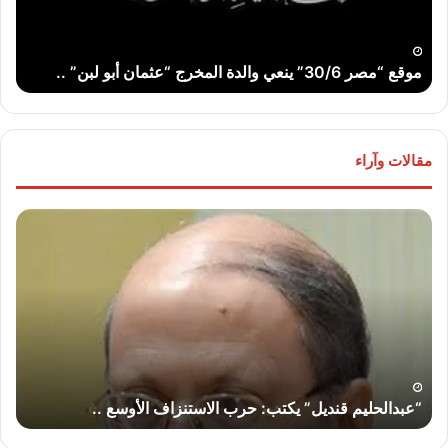
“عثمان
الله
أبو
..
لبن”
موقع “مصر 30/6” ينعي والدة المخرج “عثمان أبو لبن” ..
ت
..
مقالات وآراء
“عبدالحليم
“عب
قنديل”
قند
يكتب:
يكت
حرب
لماذ
الاستنزاف
لا
الأوسع
تض
..
إير
“إس
“عبدالحليم قنديل” يكتب: حرب الاستنزاف الأوسع ..
“