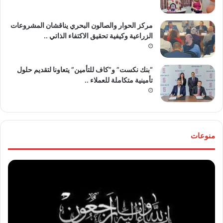
مركز الحوار والصالون البحري يناقشان المشروعات
الزراعية وكيفية تحقيق الاكتفاء الذاتي ..
“بنك نكست” و”كاف للتأمين” يتعاونا لتقديم حلول
تأمينية متكاملة للعملاء ..
منوعات
موقع
تهنئ
“مصر
للع
30/6”
“خال
ينعي
مص
والدة
و”ها
المخرج
عو