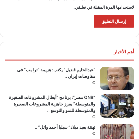
لاستخدامها المرة المقبلة في تعليقي.
أهم الأخبار
“عبدالحليم قنديل” يكتب: هزيمة “ترامب” فى
مفاوضات إيران ..
“QNB مصر”: برنامج “أبطال المشروعات الصغيرة
والمتوسطة” يعزز جاهزية المشروعات الصغيرة
والمتوسطة للنمو والتوسع ..
تهنئة بعيد ميلاد” سيليا أحمد وائل” ..