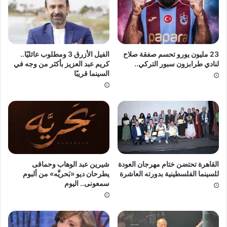
23 مليون يورو تحسم صفقة صلاح
الفيل الأزرق 3 ومطلوب عائليًا..
لنادي طرابزون سبور التركي..
كريم عبد العزيز بأكثر من وجه في
السينما قريبًا
القاهرة تحتضن ختام مهرجان العودة
شيرين عبد الوهاب وحماقى
للسينما الفلسطينية بدورته العاشرة
يطرحان ديو «بَحريَّه» من ألبوم
سمعونى.. اليوم