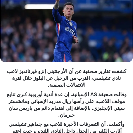
كشفت تقارير صحفية عن أن الأرجنتيني إنزو فيرنانديز لاعب
نادي تشيلسي، اقترب من الرحيل عن البلوز خلال فترة
الانتقالات الصيفية.
وقالت صحيفة AS الإسبانية، إن عدة أندية أوروبية كبرى تتابع
موقف اللاعب، على رأسها ريال مدريد الإسباني ومانشستر
سيتي الإنجليزي، بالإضافة إلى اهتمام دائم من باريس سان
جيرمان.
وأكملت، أن التصرفات الأخيرة للاعب مع جماهير تشيلسي
أثارت الكثير من الجدل داخل النادي اللندني، حيث اعتبر