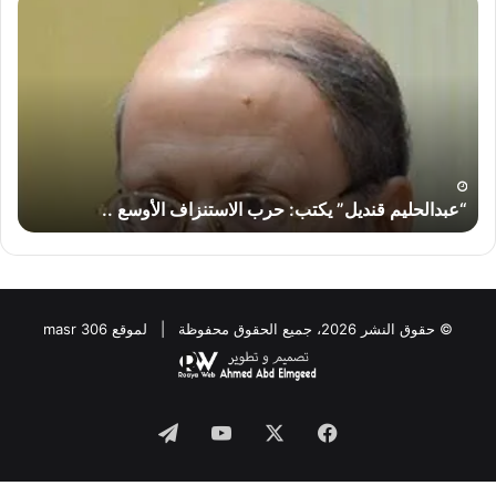
قنديل”
قند
يكتب:
يكت
حرب
لماذ
الاستنزاف
لا
الأوسع
تض
..
إير
“إس
“عبدالحليم قنديل” يكتب: حرب الاستنزاف الأوسع ..
“
© حقوق النشر 2026، جميع الحقوق محفوظة | لموقع masr 306
Telegram
YouTube
Facebook
X