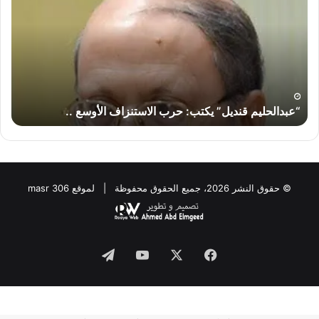
يكتب:
يكت
حرب
لماذ
الاستنزاف
لا
الأوسع
تض
..
إير
“إس
“عبدالحليم قنديل” يكتب: حرب الاستنزاف الأوسع ..
“
© حقوق النشر 2026، جميع الحقوق محفوظة | لموقع masr 306
Telegram
YouTube
Facebook
X