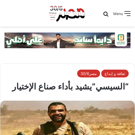
Search for
Menu
ثقافة و إبداع
مصر30/6
“السيسي”يشيد بأداء صناع الإختيار